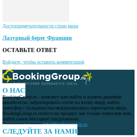
Достопримечательности стран мира
Лазурный берег Франции
ОСТАВЬТЕ ОТВЕТ
Войдите, чтобы оставить комментарий
О НАС
BookingGroup.ru - поможет вам найти и купить дешёвые
авиабилеты, забронировать отели по всему миру, найти
трансфер с большинства международных аэропортов мира.
BookingGroup.ru ничего не продает, мы только помогаем вам,
найти самое выгодное предложение.
Свяжитесь с нами:
info@bookinggroup.ru
СЛЕДУЙТЕ ЗА НАМИ