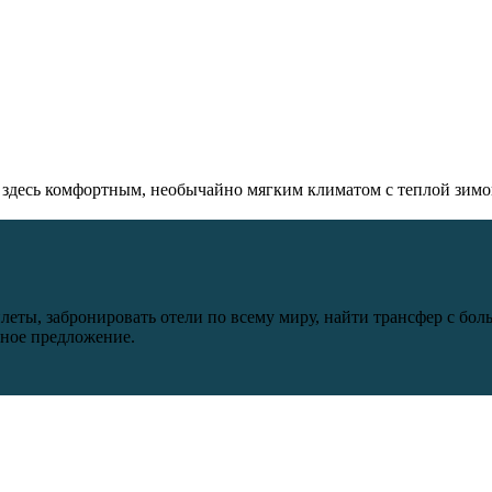
десь комфортным, необычайно мягким климатом с теплой зимой 
леты, забронировать отели по всему миру, найти трансфер с бо
дное предложение.