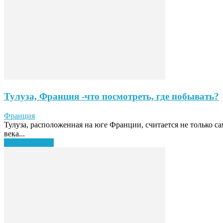
Тулуза, Франция -что посмотреть, где побывать?
Франция
Тулуза, расположенная на юге Франции, считается не только с
века...
Узнать больше