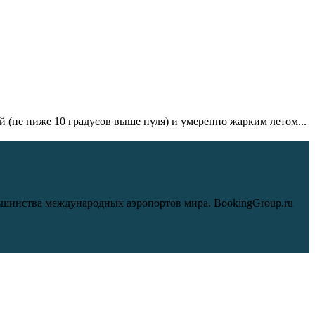
(не ниже 10 градусов выше нуля) и умеренно жарким летом...
льшинства международных аэропортов мира. BookingGroup.ru