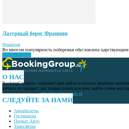
Лазурный берег Франции
Франция
Во многом популярность побережья обусловлена царствующим з
Узнать больше
О НАС
BookingGroup.ru - поможет вам найти и купить дешёвые авиаби
ничего не продает, мы только помогаем вам, найти самое выго
Свяжитесь с нами:
info@bookinggroup.ru
СЛЕДУЙТЕ ЗА НАМИ
Авиабилеты
Гостиницы
Прокат Авто
Трансферы